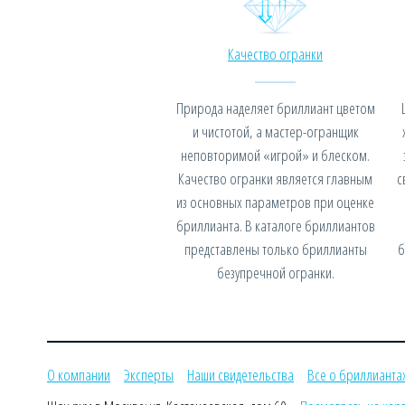
Качество огранки
Природа наделяет бриллиант цветом
и чистотой, а мастер-огранщик
неповторимой «игрой» и блеском.
Качество огранки является главным
с
из основных параметров при оценке
бриллианта. В каталоге бриллиантов
представлены только бриллианты
б
безупречной огранки.
О компании
Эксперты
Наши свидетельства
Все о бриллианта