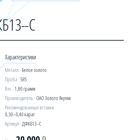
КБ13--С
Характеристики
Металл -
Белое золото
Проба -
585
Вес -
1,80 грамм
Производитель -
ОАО Золото Якутии
Рекомендованные вставки
0,30–0,40 карат
Артикул -
ДФКБ13--С
20 000
Р