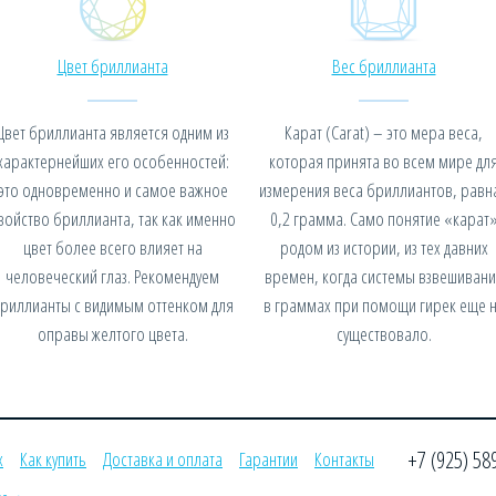
Цвет бриллианта
Вес бриллианта
Цвет бриллианта является одним из
Карат (Carat) – это мера веса,
характернейших его особенностей:
которая принята во всем мире дл
это одновременно и самое важное
измерения веса бриллиантов, равн
войство бриллианта, так как именно
0,2 грамма. Само понятие «карат
цвет более всего влияет на
родом из истории, из тех давних
человеческий глаз. Рекомендуем
времен, когда системы взвешивани
риллианты с видимым оттенком для
в граммах при помощи гирек еще 
оправы желтого цвета.
существовало.
+7 (925) 58
х
Как купить
Доставка и оплата
Гарантии
Контакты