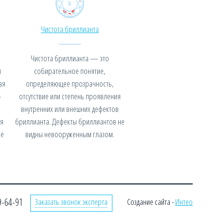
Чистота бриллианта
Чистота бриллианта — это
я
собирательное понятие,
ая
определяющее прозрачность,
»
отсутствие или степень проявления
внутренних или внешних дефектов
я
бриллианта. Дефекты бриллиантов не
не
видны невооруженным глазом.
9-64-91
Заказать звонок эксперта
Создание сайта -
Интео