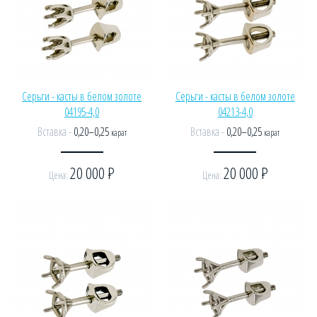
Серьги - касты в белом золоте
Серьги - касты в белом золоте
04195-4,0
04213-4,0
Вставка -
0,20–0,25
Вставка -
0,20–0,25
карат
карат
20 000
Р
20 000
Р
Цена:
Цена: