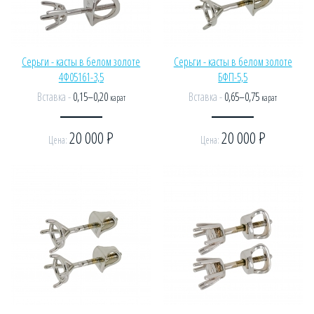
Серьги - касты в белом золоте
Серьги - касты в белом золоте
4Ф05161-3,5
БФП-5,5
Вставка -
0,15–0,20
Вставка -
0,65–0,75
карат
карат
20 000
Р
20 000
Р
Цена:
Цена: