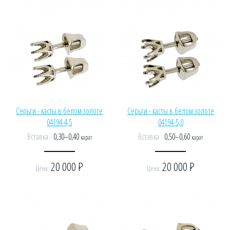
Серьги - касты в белом золоте
Серьги - касты в белом золоте
04194-4,5
04194-5,0
Вставка -
0,30–0,40
Вставка -
0,50–0,60
карат
карат
20 000
Р
20 000
Р
Цена:
Цена: