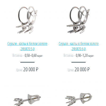
Серьги - касты в белом золоте
Серьги - касты в белом золоте
2Ф0470-5,0
2Ф0470-6,0
Вставка -
0,50–0,60
Вставка -
0,90–1,20
карат
карат
20 000
Р
20 000
Р
Цена:
Цена: