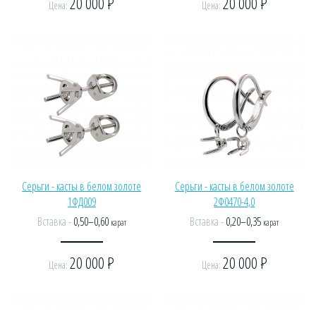
20 000
Р
20 000
Р
Цена:
Цена:
Серьги - касты в белом золоте
Серьги - касты в белом золоте
1ФД009
2Ф0470-4,0
Вставка -
0,50–0,60
Вставка -
0,20–0,35
карат
карат
20 000
Р
20 000
Р
Цена:
Цена: