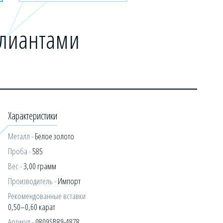
ллиантами
Характеристики
Металл -
Белое золото
Проба -
585
Вес -
3,00 грамм
Производитель -
Импорт
Рекомендованные вставки
0,50–0,60 карат
Артикул -
0809SB89-4878