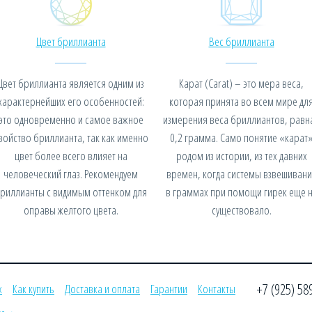
Цвет бриллианта
Вес бриллианта
Цвет бриллианта является одним из
Карат (Carat) – это мера веса,
характернейших его особенностей:
которая принята во всем мире дл
это одновременно и самое важное
измерения веса бриллиантов, равн
войство бриллианта, так как именно
0,2 грамма. Само понятие «карат
цвет более всего влияет на
родом из истории, из тех давних
человеческий глаз. Рекомендуем
времен, когда системы взвешивани
риллианты с видимым оттенком для
в граммах при помощи гирек еще 
оправы желтого цвета.
существовало.
+7 (925) 58
х
Как купить
Доставка и оплата
Гарантии
Контакты