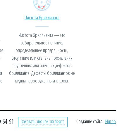
Чистота бриллианта
Чистота бриллианта — это
я
собирательное понятие,
ая
определяющее прозрачность,
»
отсутствие или степень проявления
внутренних или внешних дефектов
я
бриллианта. Дефекты бриллиантов не
не
видны невооруженным глазом.
9-64-91
Заказать звонок эксперта
Создание сайта -
Интео