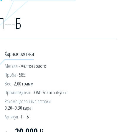
П---Б
Характеристики
Металл -
Желтое золото
Проба -
585
Вес -
2,00 грамм
Производитель -
ОАО Золото Якутии
Рекомендованные вставки
0,20–0,30 карат
Артикул -
П---Б
20 000
Р