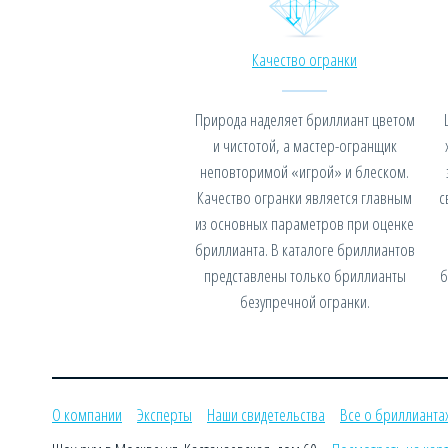
Качество огранки
Природа наделяет бриллиант цветом
и чистотой, а мастер-огранщик
неповторимой «игрой» и блеском.
Качество огранки является главным
с
из основных параметров при оценке
бриллианта. В каталоге бриллиантов
представлены только бриллианты
б
безупречной огранки.
О компании
Эксперты
Наши свидетельства
Все о бриллианта