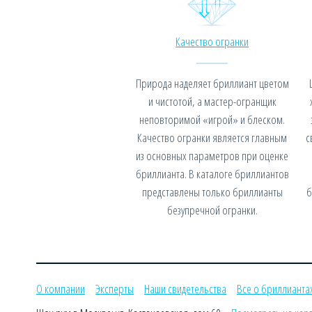
Качество огранки
Природа наделяет бриллиант цветом
и чистотой, а мастер-огранщик
неповторимой «игрой» и блеском.
Качество огранки является главным
с
из основных параметров при оценке
бриллианта. В каталоге бриллиантов
представлены только бриллианты
б
безупречной огранки.
О компании
Эксперты
Наши свидетельства
Все о бриллианта