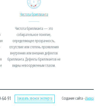
Чистота бриллианта
Чистота бриллианта — это
я
собирательное понятие,
ая
определяющее прозрачность,
»
отсутствие или степень проявления
внутренних или внешних дефектов
я
бриллианта. Дефекты бриллиантов не
не
видны невооруженным глазом.
9-64-91
Заказать звонок эксперта
Создание сайта -
Интео