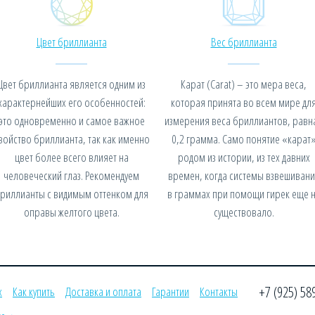
Цвет бриллианта
Вес бриллианта
Цвет бриллианта является одним из
Карат (Carat) – это мера веса,
характернейших его особенностей:
которая принята во всем мире дл
это одновременно и самое важное
измерения веса бриллиантов, равн
войство бриллианта, так как именно
0,2 грамма. Само понятие «карат
цвет более всего влияет на
родом из истории, из тех давних
человеческий глаз. Рекомендуем
времен, когда системы взвешивани
риллианты с видимым оттенком для
в граммах при помощи гирек еще 
оправы желтого цвета.
существовало.
+7 (925) 58
х
Как купить
Доставка и оплата
Гарантии
Контакты