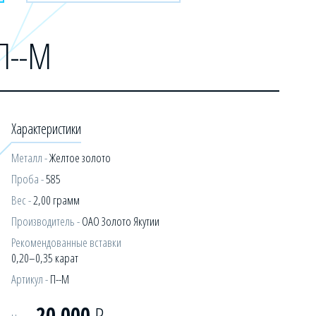
 П--М
Характеристики
Металл -
Желтое золото
Проба -
585
Вес -
2,00 грамм
Производитель -
ОАО Золото Якутии
Рекомендованные вставки
0,20–0,35 карат
Артикул -
П--М
20 000
Р