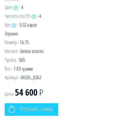
Цвет
-
4
Чистота (по ТУ)
-
4
Вес
-
0.32 карат
Оправа:
Размер -
16.75
Металл -
Белое золото
Проба -
585
Вес -
1.83 грамм
Артикул -
04265_0362
54 600
Р
Цена:
Отправить заявку