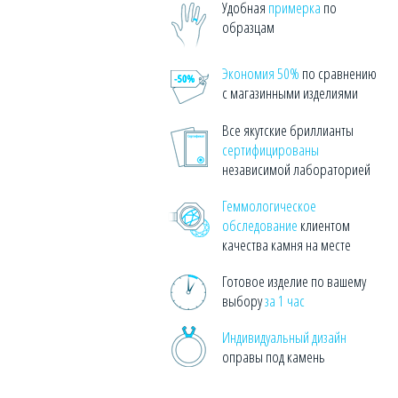
Удобная
примерка
по
образцам
Экономия 50%
по сравнению
с магазинными изделиями
Все якутские бриллианты
сертифицированы
независимой лабораторией
Геммологическое
обследование
клиентом
качества камня на месте
Готовое изделие по вашему
выбору
за 1 час
Индивидуальный дизайн
оправы под камень