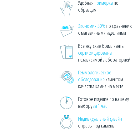
Удобная
примерка
по
образцам
Экономия 50%
по сравнению
с магазинными изделиями
Все якутские бриллианты
сертифицированы
независимой лабораторией
Геммологическое
обследование
клиентом
качества камня на месте
Готовое изделие по вашему
выбору
за 1 час
Индивидуальный дизайн
оправы под камень