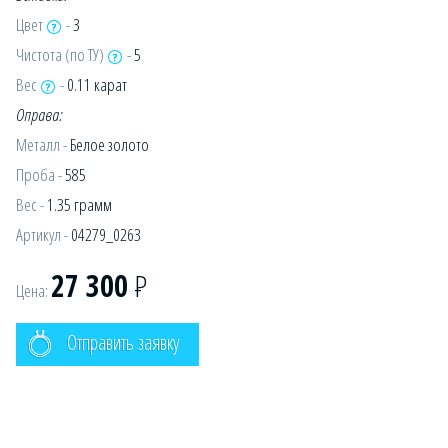
Цвет
-
3
Чистота (по ТУ)
-
5
Вес
-
0.11 карат
Оправа:
Металл -
Белое золото
Проба -
585
Вес -
1.35 грамм
Артикул -
04279_0263
27 300
Р
Цена:
Отправить заявку