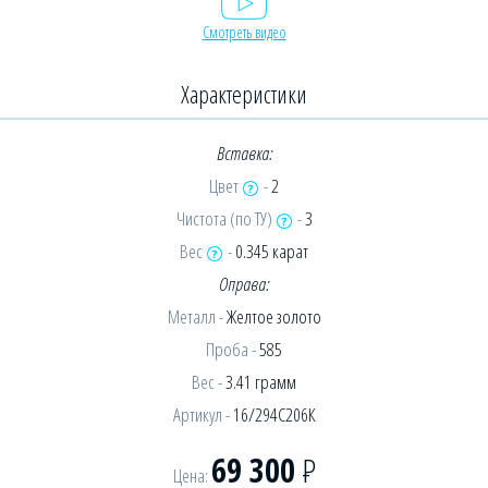
Смотреть видео
Характеристики
Вставка:
Цвет
-
2
Чистота (по ТУ)
-
3
Вес
-
0.345 карат
Оправа:
Металл -
Желтое золото
Проба -
585
Вес -
3.41 грамм
Артикул -
16/294С206К
69 300
Р
Цена: