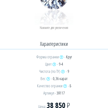
Характеристики
Форма огранки
-
Круг
Цвет
-
9-4
Чистота (по ТУ)
-
9
Вес
-
0,36 карат
Качество огранки
-
Б
Артикул -
ЗЯ117
38 850
Р
Цена: