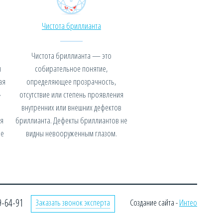
Чистота бриллианта
Чистота бриллианта — это
я
собирательное понятие,
ая
определяющее прозрачность,
»
отсутствие или степень проявления
внутренних или внешних дефектов
я
бриллианта. Дефекты бриллиантов не
не
видны невооруженным глазом.
9-64-91
Заказать звонок эксперта
Создание сайта -
Интео