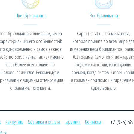
Цвет бриллианта
Вес бриллианта
Цвет бриллианта является одним из
Карат (Carat) – это мера веса,
характернейших его особенностей:
которая принята во всем мире дл
это одновременно и самое важное
измерения веса бриллиантов, равн
войство бриллианта, так как именно
0,2 грамма. Само понятие «карат
цвет более всего влияет на
родом из истории, из тех давних
человеческий глаз. Рекомендуем
времен, когда системы взвешивани
риллианты с видимым оттенком для
в граммах при помощи гирек еще 
оправы желтого цвета.
существовало.
+7 (925) 58
х
Как купить
Доставка и оплата
Гарантии
Контакты
те