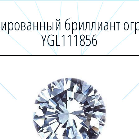
ированный бриллиант огр
YGL111856