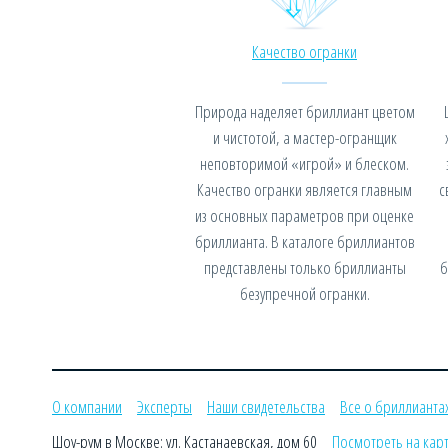
Качество огранки
Природа наделяет бриллиант цветом
и чистотой, а мастер-огранщик
неповторимой «игрой» и блеском.
Качество огранки является главным
с
из основных параметров при оценке
бриллианта. В каталоге бриллиантов
представлены только бриллианты
б
безупречной огранки.
О компании
Эксперты
Наши свидетельства
Все о бриллианта
Шоу-рум в Москве: ул. Кастанаевская, дом 60
Посмотреть на кар