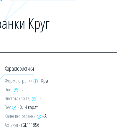
анки Круг
Характеристики
Форма огранки
-
Круг
Цвет
-
2
Чистота (по ТУ)
-
5
Вес
-
0,14 карат
Качество огранки
-
А
Артикул -
YGL111856