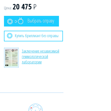
20 475
Р
Цена:
Выбрать оправу
Купить бриллиант без оправы
Заключение независимой
геммологической
лаборатории