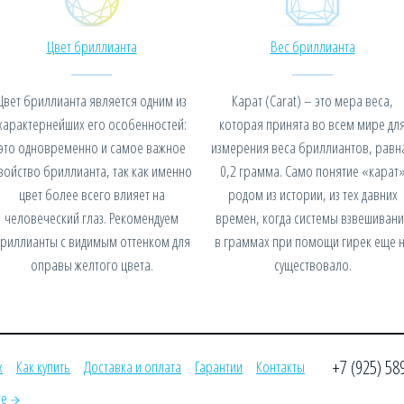
Цвет бриллианта
Вес бриллианта
Цвет бриллианта является одним из
Карат (Carat) – это мера веса,
характернейших его особенностей:
которая принята во всем мире дл
это одновременно и самое важное
измерения веса бриллиантов, равн
войство бриллианта, так как именно
0,2 грамма. Само понятие «карат
цвет более всего влияет на
родом из истории, из тех давних
человеческий глаз. Рекомендуем
времен, когда системы взвешивани
риллианты с видимым оттенком для
в граммах при помощи гирек еще 
оправы желтого цвета.
существовало.
+7 (925) 58
х
Как купить
Доставка и оплата
Гарантии
Контакты
те