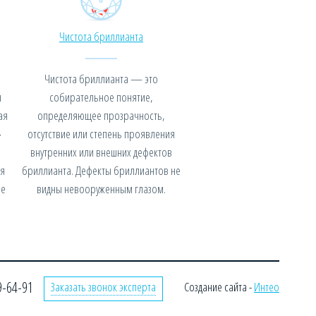
Чистота бриллианта
Чистота бриллианта — это
я
собирательное понятие,
ая
определяющее прозрачность,
»
отсутствие или степень проявления
внутренних или внешних дефектов
я
бриллианта. Дефекты бриллиантов не
не
видны невооруженным глазом.
9-64-91
Заказать звонок эксперта
Создание сайта -
Интео