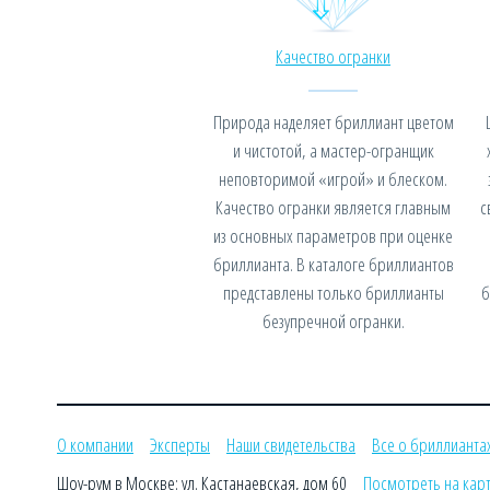
Качество огранки
Природа наделяет бриллиант цветом
и чистотой, а мастер-огранщик
неповторимой «игрой» и блеском.
Качество огранки является главным
с
из основных параметров при оценке
бриллианта. В каталоге бриллиантов
представлены только бриллианты
б
безупречной огранки.
О компании
Эксперты
Наши свидетельства
Все о бриллианта
Шоу-рум в Москве: ул. Кастанаевская, дом 60
Посмотреть на кар