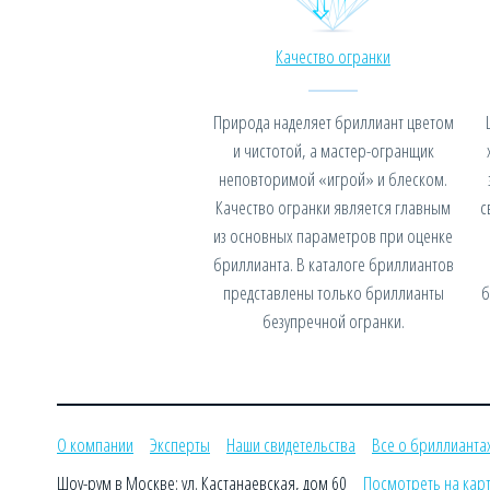
Качество огранки
Природа наделяет бриллиант цветом
и чистотой, а мастер-огранщик
неповторимой «игрой» и блеском.
Качество огранки является главным
с
из основных параметров при оценке
бриллианта. В каталоге бриллиантов
представлены только бриллианты
б
безупречной огранки.
О компании
Эксперты
Наши свидетельства
Все о бриллианта
Шоу-рум в Москве: ул. Кастанаевская, дом 60
Посмотреть на кар