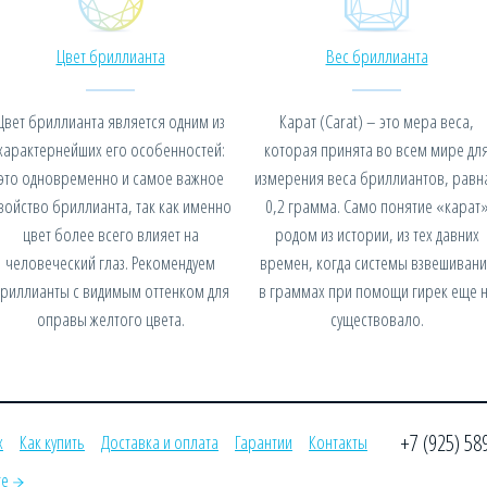
Цвет бриллианта
Вес бриллианта
Цвет бриллианта является одним из
Карат (Carat) – это мера веса,
характернейших его особенностей:
которая принята во всем мире дл
это одновременно и самое важное
измерения веса бриллиантов, равн
войство бриллианта, так как именно
0,2 грамма. Само понятие «карат
цвет более всего влияет на
родом из истории, из тех давних
человеческий глаз. Рекомендуем
времен, когда системы взвешивани
риллианты с видимым оттенком для
в граммах при помощи гирек еще 
оправы желтого цвета.
существовало.
+7 (925) 58
х
Как купить
Доставка и оплата
Гарантии
Контакты
те