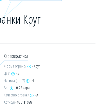
анки Круг
Характеристики
Форма огранки
-
Круг
Цвет
-
5
Чистота (по ТУ)
-
4
Вес
-
0,25 карат
Качество огранки
-
А
Артикул -
YGL111928