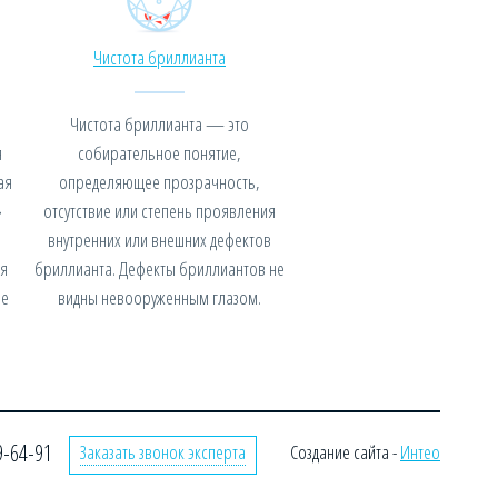
Чистота бриллианта
Чистота бриллианта — это
я
собирательное понятие,
ая
определяющее прозрачность,
»
отсутствие или степень проявления
внутренних или внешних дефектов
я
бриллианта. Дефекты бриллиантов не
не
видны невооруженным глазом.
9-64-91
Заказать звонок эксперта
Создание сайта -
Интео