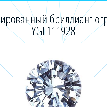
ированный бриллиант огр
YGL111928