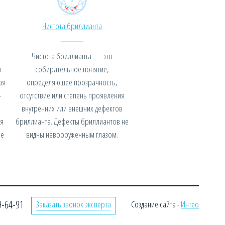
Чистота бриллианта
Чистота бриллианта — это
я
собирательное понятие,
ая
определяющее прозрачность,
»
отсутствие или степень проявления
внутренних или внешних дефектов
я
бриллианта. Дефекты бриллиантов не
не
видны невооруженным глазом.
9-64-91
Заказать звонок эксперта
Создание сайта -
Интео