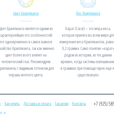
Цвет бриллианта
Вес бриллианта
Цвет бриллианта является одним из
Карат (Carat) – это мера веса,
характернейших его особенностей:
которая принята во всем мире дл
это одновременно и самое важное
измерения веса бриллиантов, равн
войство бриллианта, так как именно
0,2 грамма. Само понятие «карат
цвет более всего влияет на
родом из истории, из тех давних
человеческий глаз. Рекомендуем
времен, когда системы взвешивани
риллианты с видимым оттенком для
в граммах при помощи гирек еще 
оправы желтого цвета.
существовало.
+7 (925) 58
х
Как купить
Доставка и оплата
Гарантии
Контакты
те