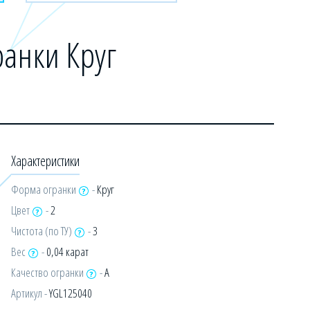
анки Круг
Характеристики
Форма огранки
-
Круг
Цвет
-
2
Чистота (по ТУ)
-
3
Вес
-
0,04 карат
Качество огранки
-
А
Артикул -
YGL125040