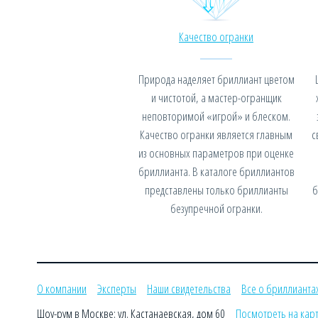
Качество огранки
Природа наделяет бриллиант цветом
и чистотой, а мастер-огранщик
неповторимой «игрой» и блеском.
Качество огранки является главным
с
из основных параметров при оценке
бриллианта. В каталоге бриллиантов
представлены только бриллианты
б
безупречной огранки.
О компании
Эксперты
Наши свидетельства
Все о бриллианта
Шоу-рум в Москве: ул. Кастанаевская, дом 60
Посмотреть на кар