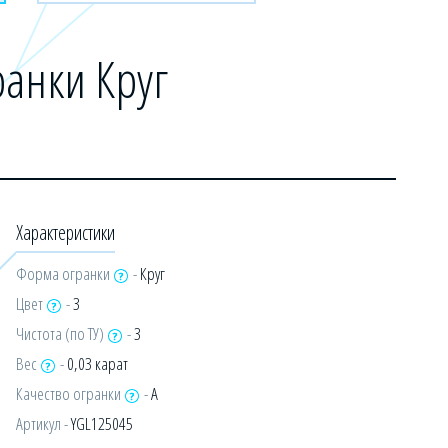
анки Круг
Характеристики
Форма огранки
-
Круг
Цвет
-
3
Чистота (по ТУ)
-
3
Вес
-
0,03 карат
Качество огранки
-
А
Артикул -
YGL125045