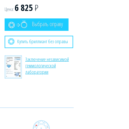
6 825
Р
Цена:
Выбрать оправу
Купить бриллиант без оправы
Заключение независимой
геммологической
лаборатории