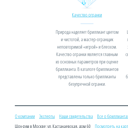
Качество огранки
Природа наделяет бриллиант цветом
и чистотой, а мастер-огранщик
неповторимой «игрой» и блеском.
Качество огранки является главным
с
из основных параметров при оценке
бриллианта. В каталоге бриллиантов
представлены только бриллианты
б
безупречной огранки.
О компании
Эксперты
Наши свидетельства
Все о бриллианта
Шоу-рум в Москве: ул. Кастанаевская, дом 60
Посмотреть на кар