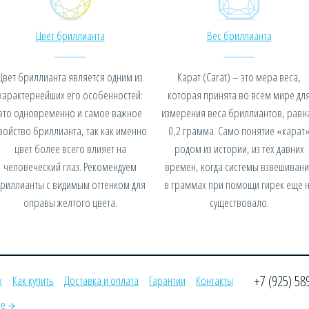
Цвет бриллианта
Вес бриллианта
Цвет бриллианта является одним из
Карат (Carat) – это мера веса,
характернейших его особенностей:
которая принята во всем мире дл
это одновременно и самое важное
измерения веса бриллиантов, равн
войство бриллианта, так как именно
0,2 грамма. Само понятие «карат
цвет более всего влияет на
родом из истории, из тех давних
человеческий глаз. Рекомендуем
времен, когда системы взвешивани
риллианты с видимым оттенком для
в граммах при помощи гирек еще 
оправы желтого цвета.
существовало.
+7 (925) 58
х
Как купить
Доставка и оплата
Гарантии
Контакты
те