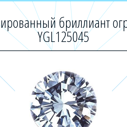
ированный бриллиант огр
YGL125045