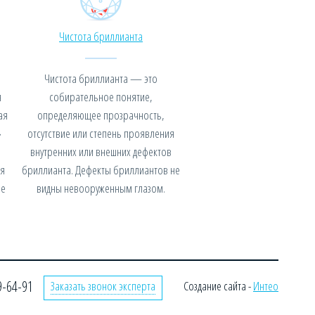
Чистота бриллианта
Чистота бриллианта — это
я
собирательное понятие,
ая
определяющее прозрачность,
»
отсутствие или степень проявления
внутренних или внешних дефектов
я
бриллианта. Дефекты бриллиантов не
не
видны невооруженным глазом.
9-64-91
Заказать звонок эксперта
Создание сайта -
Интео