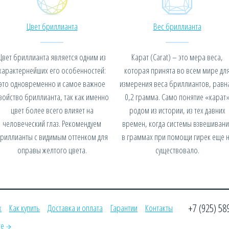
Цвет бриллианта
Вес бриллианта
Цвет бриллианта является одним из
Карат (Carat) – это мера веса,
характернейших его особенностей:
которая принята во всем мире дл
это одновременно и самое важное
измерения веса бриллиантов, равн
войство бриллианта, так как именно
0,2 грамма. Само понятие «карат
цвет более всего влияет на
родом из истории, из тех давних
человеческий глаз. Рекомендуем
времен, когда системы взвешивани
риллианты с видимым оттенком для
в граммах при помощи гирек еще 
оправы желтого цвета.
существовало.
+7 (925) 58
х
Как купить
Доставка и оплата
Гарантии
Контакты
те