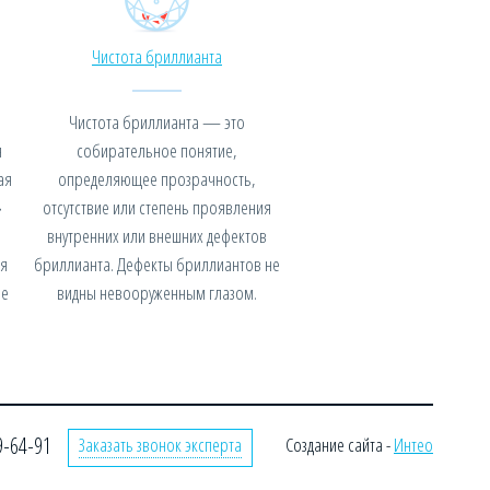
Чистота бриллианта
Чистота бриллианта — это
я
собирательное понятие,
ая
определяющее прозрачность,
»
отсутствие или степень проявления
внутренних или внешних дефектов
я
бриллианта. Дефекты бриллиантов не
не
видны невооруженным глазом.
9-64-91
Заказать звонок эксперта
Создание сайта -
Интео