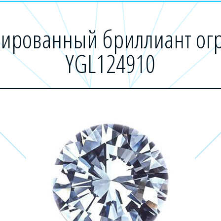
ированный бриллиант огр
YGL124910