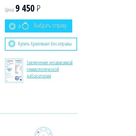
9 450
Р
Цена:
Выбрать оправу
Купить бриллиант без оправы
Заключение независимой
геммологической
лаборатории