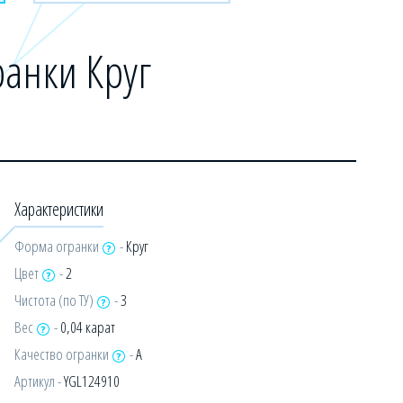
анки Круг
Характеристики
Форма огранки
-
Круг
Цвет
-
2
Чистота (по ТУ)
-
3
Вес
-
0,04 карат
Качество огранки
-
А
Артикул -
YGL124910