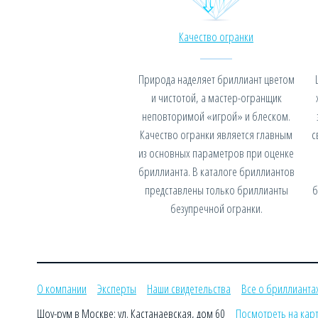
Качество огранки
Природа наделяет бриллиант цветом
и чистотой, а мастер-огранщик
неповторимой «игрой» и блеском.
Качество огранки является главным
с
из основных параметров при оценке
бриллианта. В каталоге бриллиантов
представлены только бриллианты
б
безупречной огранки.
О компании
Эксперты
Наши свидетельства
Все о бриллианта
Шоу-рум в Москве: ул. Кастанаевская, дом 60
Посмотреть на кар