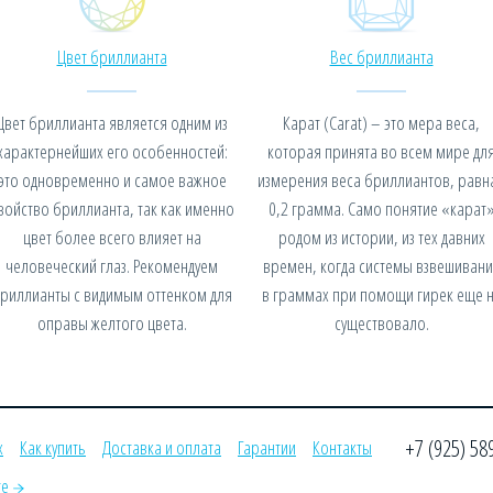
Цвет бриллианта
Вес бриллианта
Цвет бриллианта является одним из
Карат (Carat) – это мера веса,
характернейших его особенностей:
которая принята во всем мире дл
это одновременно и самое важное
измерения веса бриллиантов, равн
войство бриллианта, так как именно
0,2 грамма. Само понятие «карат
цвет более всего влияет на
родом из истории, из тех давних
человеческий глаз. Рекомендуем
времен, когда системы взвешивани
риллианты с видимым оттенком для
в граммах при помощи гирек еще 
оправы желтого цвета.
существовало.
+7 (925) 58
х
Как купить
Доставка и оплата
Гарантии
Контакты
те