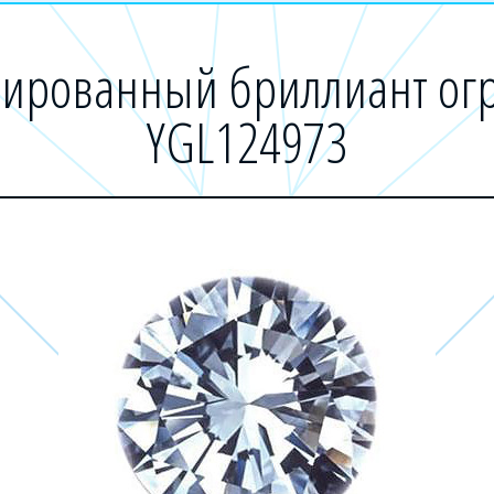
ированный бриллиант огр
YGL124973