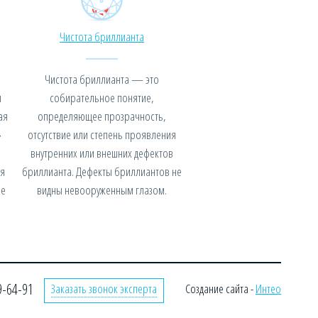
Чистота бриллианта
Чистота бриллианта — это
я
собирательное понятие,
ая
определяющее прозрачность,
»
отсутствие или степень проявления
внутренних или внешних дефектов
я
бриллианта. Дефекты бриллиантов не
не
видны невооруженным глазом.
9-64-91
Заказать звонок эксперта
Создание сайта -
Интео