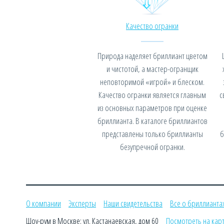
Качество огранки
Природа наделяет бриллиант цветом
и чистотой, а мастер-огранщик
неповторимой «игрой» и блеском.
Качество огранки является главным
с
из основных параметров при оценке
бриллианта. В каталоге бриллиантов
представлены только бриллианты
б
безупречной огранки.
О компании
Эксперты
Наши свидетельства
Все о бриллианта
Шоу-рум в Москве: ул. Кастанаевская, дом 60
Посмотреть на кар