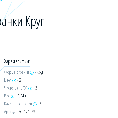
анки Круг
Характеристики
Форма огранки
-
Круг
Цвет
-
2
Чистота (по ТУ)
-
3
Вес
-
0,04 карат
Качество огранки
-
А
Артикул -
YGL124973